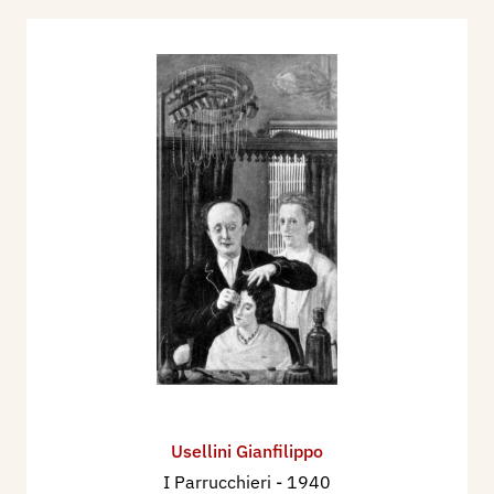
1939 - Premio Bergamo. Mostra Nazionale del
Paesaggio italiano, catalogo mostra, Bergamo,
Palazzo della Ragione, sett./ott., p. 47.
1940 - II° Premio Bergamo. Mostra Nazionale di
Pittura Anno XVIII, catalogo mostra, Bergamo,
Palazzo della Ragione, sett./nov., p. 53.
1946 - Arnaldo Beccaria, Gianfilippo Usellini,
seconda edizione, 37 tavole, Milano, Ulrico
Hoepli Editore, pp. 22+XXXVII tavole.
1953 - Esposizione Nazionale d'Arte. Biennale di
Brera e della Permanente, catalogo mostra, tav.
89.
1962 - Enzo Fabiani, L'Arte Sacra è in pericolo?,
Milano, Gente, n. 52, 28 dicembre, p. 56/59.
1996 - La Biennale di Venezia. Le Esposizioni
Usellini Gianfilippo
Internazionali d’Arte 1895-1995, Venezia,
I Parrucchieri
- 1940