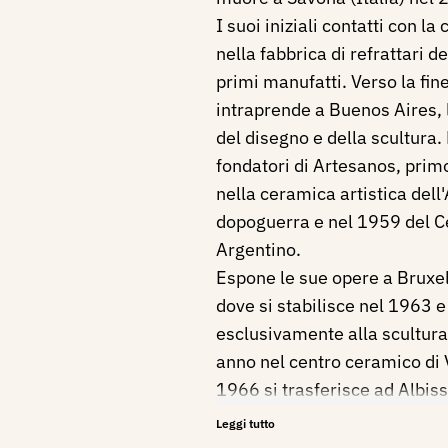
I suoi iniziali contatti con 
nella fabbrica di refrattari d
primi manufatti. Verso la fin
intraprende a Buenos Aires, 
del disegno e della scultura.
fondatori di Artesanos, pri
nella ceramica artistica dell
dopoguerra e nel 1959 del C
Argentino.
Espone le sue opere a Bruxell
dove si stabilisce nel 1963 e
esclusivamente alla scultura
anno nel centro ceramico di V
1966 si trasferisce ad Albis
incontra le maggiori personal
Leggi tutto
soggiornano ed in particolar