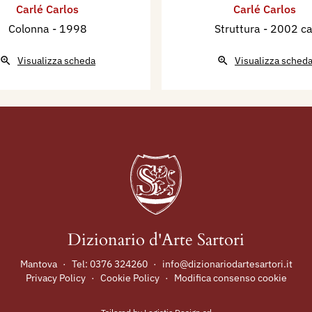
Carlé Carlos
Carlé Carlos
casione del suo
Colonna
- 1998
Struttura
- 2002 ca
una personale nella
Visualizza scheda
Visualizza sched
 il Premio
averso la ceramica” per
cativo a Vietri sul Mare
ifattura della Ceramica
la cittadinanza italiana e
la Nobile Contrada del
un solenne omaggio. Nel
la Meridiana di Genova
Dizionario d'Arte Sartori
peciale del 150°
Mantova
·
Tel:
0376 324260
·
info@dizionariodartesartori.it
al Padiglione Italia alla
Privacy Policy
·
Cookie Policy
·
Modifica consenso cookie
le d’Arte della Biennale
alerie Jean-Marc