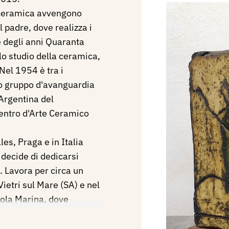
la ceramica avvengono
el padre, dove realizza i
e degli anni Quaranta
lo studio della ceramica,
 Nel 1954 è tra i
mo gruppo d'avanguardia
'Argentina del
entro d'Arte Ceramico
es, Praga e in Italia
 decide di dedicarsi
. Lavora per circa un
ietri sul Mare (SA) e nel
sola Marina, dove
ità artistiche che lì
e Wifredo Lam. Viaggia e