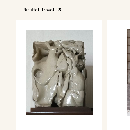
realizza il monumento “Megal
Risultati trovati:
3
Nel 2002 è componente della
dell'International Ceramics F
Giappone, della VI Biennale 
Egitto e della XVIII Biennale
Vallauris in Francia; succes
l'Accademia Internazionale 
mostre: “2002 Hellas” ad At
Ceramic Center” in Korea. Ne
esporre con Laura Vegas al C
(SV) e in Palazzo Ducale a G
“l'Omaggio a Carlè”. Nel 200
“Concreta” nel Palazzo Pretor
Nel 2008 espone nei Chiostri
Finale Ligure (SV); nell'ottob
Circolo degli Artisti di Albi