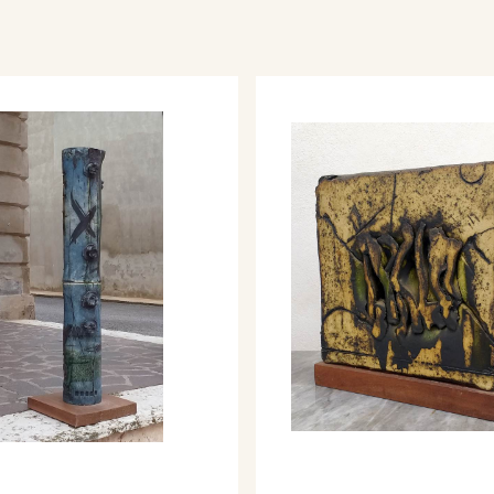
iti per Barge”.
 giuria
estival di Mino in
di Ceramica al Cairo in
 Internazionale di
sivamente è presente con
della Ceramica a due
ene ed al “Icheon World
l 2005 è invitato ad
astello di Roccavignale
enova, viene ordinato
7 è invitato alla mostra
io di Certaldo (FI).
 di Santa Caterina di
re dello stesso anno, il
ssola Marina rende