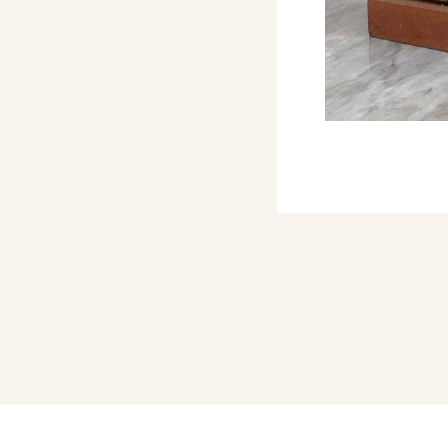
, Olanda e Danimarca.
 e intensifica la sua
o al II Salòn de
ello stesso al XXX
la Ceramica di Faenza.
ademia Internazionale
el 1973 si trasferisce
. Nel 1974 viene
Internazionale di Faenza
 Biennale Internazionale
is. Del 1980 è il primo
ell'International
to.
 Museum di Dusseldorf e
cellona.
cipa a numerose