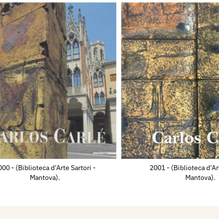
 e in Europa. Nel 1991
XI Premio Suzzara (MN).
e opere alla collettiva
useo Kyushu in
di Savona gli dedica una
el Priamar.
fectural Art Museum in
i dopo invitato per il
ark a realizzare una
museo della città. Nel
lbissola Marina l'Oscar
00 - (Biblioteca d’Arte Sartori -
2001 - (Biblioteca d’Ar
nell'ambito della IV
Mantova).
Mantova).
to, ospita una sua mostra
e di Barge (CN), paese
ttadinanza Onoraria e