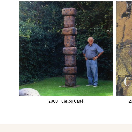
esposizioni nel Sud America
ottiene il Gran Premio al XX
Nel 1992 partecipa con alcun
itinerante organizzata dal M
Giappone. Nel 1993 la Città 
retrospettiva alla Fortezza d
Nel 1996 espone al Saga Pre
Giappone e vi ritorna due ann
Shigaraki Ceramic Cultural P
scultura monumentale per il 
1997 riceve dal Comune di A
alla Carriera.
2000 - Carlos Carlé
20
Nel 2000 la Città di Padova, 
edizione di Scultura all'Aper
personale; riceve dal Comun
di origine dei suoi avi, la Ci