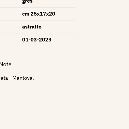
grès
cm 25x17x20
astratto
01-03-2023
 Note
vata - Mantova.