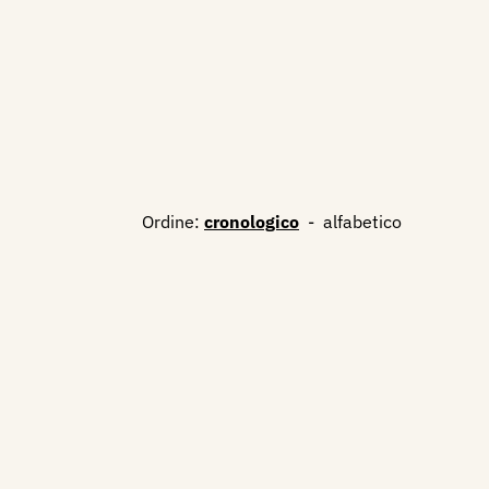
Ordine:
cronologico
-
alfabetico