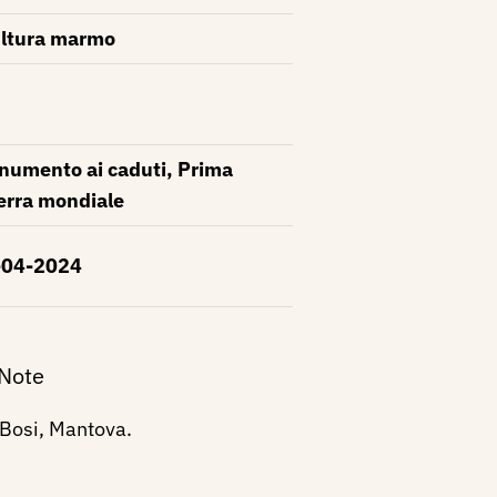
ltura marmo
umento ai caduti, Prima
rra mondiale
-04-2024
 Note
 Bosi, Mantova.