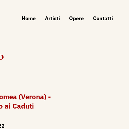
Home
Artisti
Opere
Contatti
o
lomea (Verona) -
 ai Caduti
22