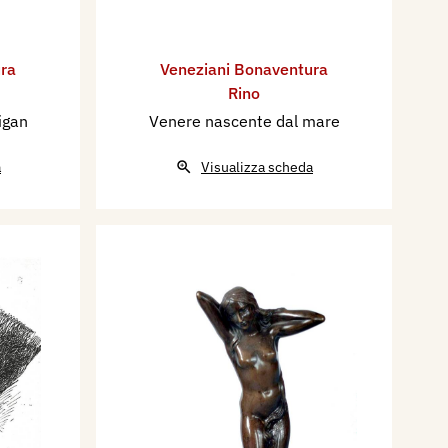
ra
Veneziani Bonaventura
Rino
igan
Venere nascente dal mare
a
Visualizza scheda