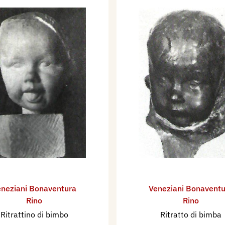
neziani Bonaventura
Veneziani Bonaventu
Rino
Rino
Ritrattino di bimbo
Ritratto di bimba