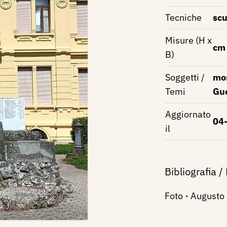
Tecniche
scu
Misure (H x
cm
B)
Soggetti /
mon
Temi
Gue
Aggiornato
04
il
Bibliografia /
Foto - Augusto