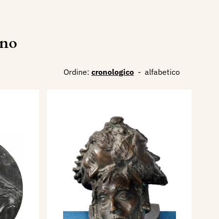
ino
Ordine:
cronologico
-
alfabetico