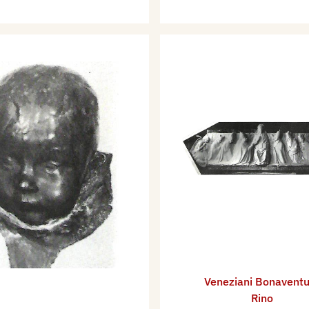
Veneziani Bonaventu
Rino