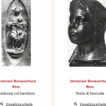
neziani Bonaventura
Veneziani Bonaventu
Rino
Rino
adonna col bambino
Testa di fanciulla
Visualizza scheda
Visualizza sched