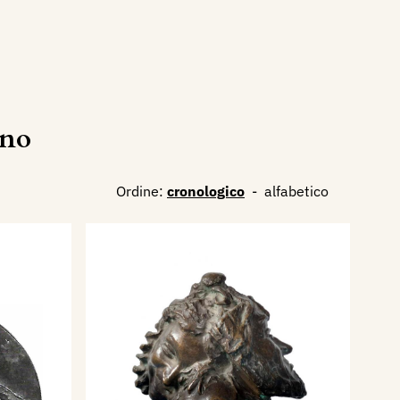
ino
Ordine:
cronologico
-
alfabetico