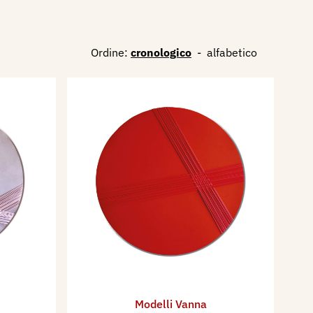
Ordine:
cronologico
-
alfabetico
Modelli Vanna