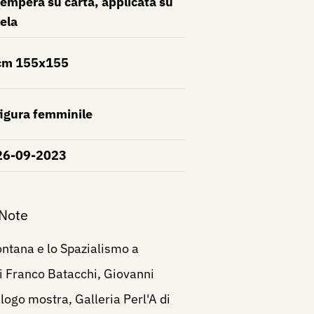
tempera su carta, applicata su
tela
cm 155x155
figura femminile
26-09-2023
 Note
ontana e lo Spazialismo a
di Franco Batacchi, Giovanni
logo mostra, Galleria Perl'A di