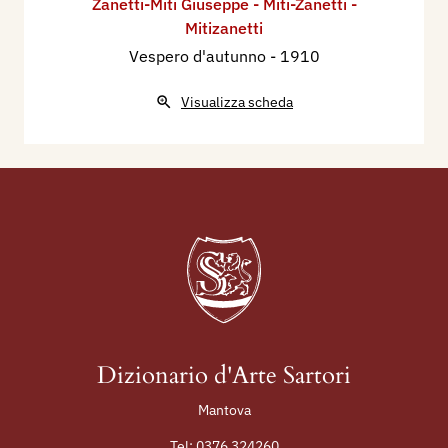
Zanetti-Miti Giuseppe - Miti-Zanetti -
Mitizanetti
Vespero d'autunno
- 1910
Visualizza scheda
Dizionario d'Arte Sartori
Mantova
Tel:
0376 324260