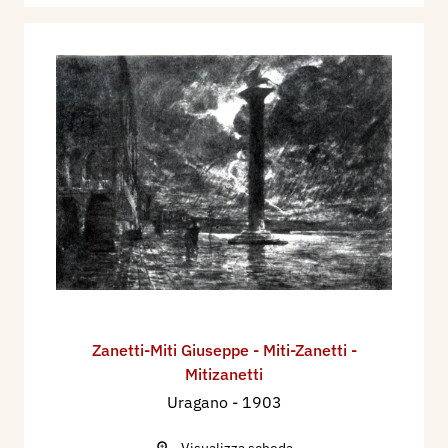
Zanetti-Miti Giuseppe - Miti-Zanetti -
Mitizanetti
Uragano
- 1903
Visualizza scheda