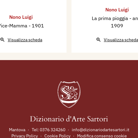
Nono Luigi
Nono Luigi
La prima pioggia
- a
Vice-Mamma
- 1901
1909
Visualizza scheda
Visualizza sched
Dizionario d'Arte Sartori
Mantova
·
Tel:
0376 324260
·
info@dizionariodartesartori.it
Privacy Policy
·
Cookie Policy
·
Modifica consenso cookie