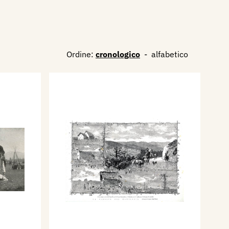
Ordine:
cronologico
-
alfabetico