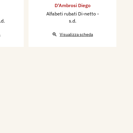
D'Ambrosi Diego
Alfabeti rubati Di-netto
-
.d.
s.d.
a
Visualizza scheda