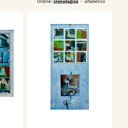
Ordine:
cronologico
-
alfabetico