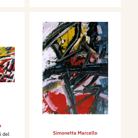
o
Simonetta Marcello
i del