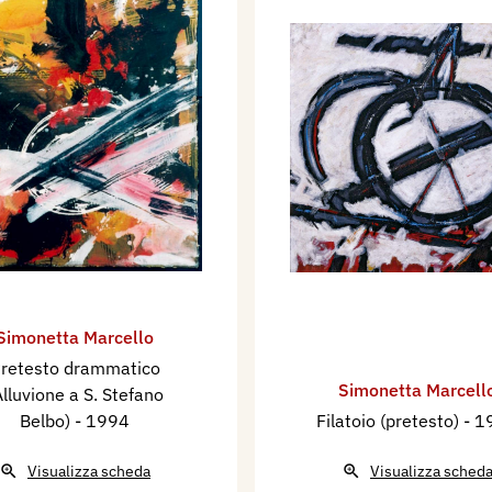
Simonetta Marcello
retesto drammatico
Simonetta Marcell
Alluvione a S. Stefano
Belbo)
- 1994
Filatoio (pretesto)
- 1
Visualizza scheda
Visualizza sched