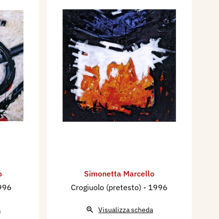
o
Simonetta Marcello
996
Crogiuolo (pretesto)
- 1996
a
Visualizza scheda