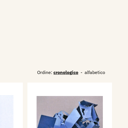
Ordine:
cronologico
-
alfabetico