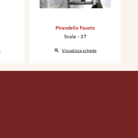
Pirandello Fausto
Scala
- 37
a
Visualizza scheda