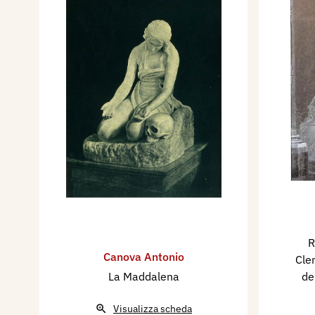
R
Canova Antonio
Cle
La Maddalena
de
Visualizza scheda