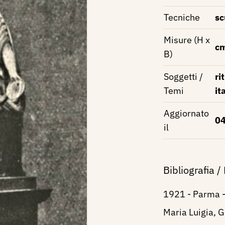
Tecniche
sc
Misure (H x
c
B)
Soggetti /
ri
Temi
it
Aggiornato
04
il
Bibliografia /
1921 - Parma 
Maria Luigia, G