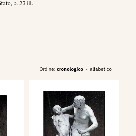
ato, p. 23 ill.
Ordine:
cronologico
-
alfabetico