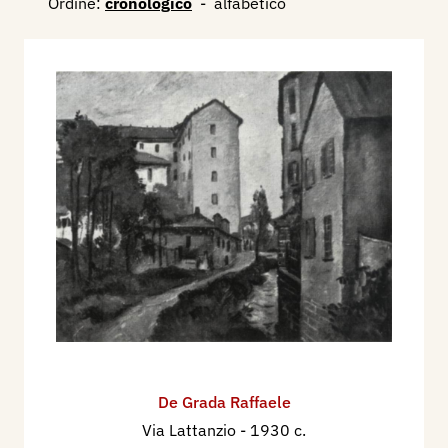
Ordine:
cronologico
-
alfabetico
De Grada Raffaele
Via Lattanzio
- 1930 c.