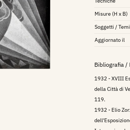
Tecniche
Misure (H x B)
Soggetti / Temi
Aggiornato il
Bibliografia /
1932 - XVIII Es
della Città di V
119.
1932 - Elio Zo
dell'Esposizion