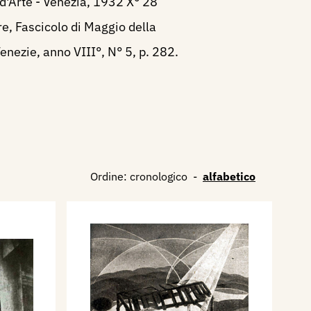
d'Arte - Venezia, 1932 X° 28
re, Fascicolo di Maggio della
Venezie, anno VIII°, N° 5, p. 282.
Ordine:
cronologico
-
alfabetico