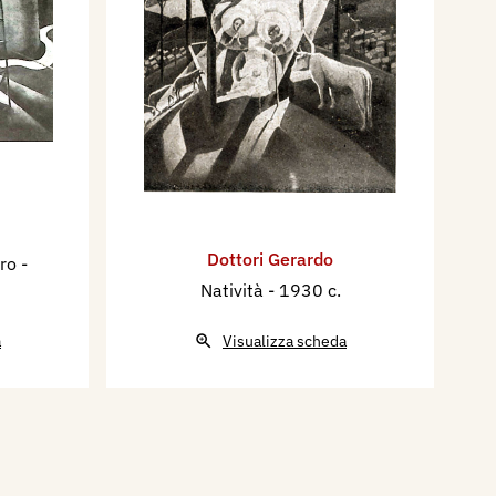
Dottori Gerardo
ero
-
Natività
- 1930 c.
a
Visualizza scheda