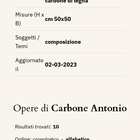
carbone di legna
Misure (H x
cm 50x50
B)
Soggetti /
composizione
Temi
Aggiornato
02-03-2023
il
Opere di
Carbone Antonio
Risultati trovati:
10
Ordine:
cronologico
-
alfabetico