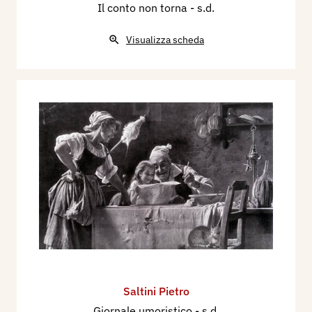
Il conto non torna
- s.d.
Visualizza scheda
Saltini Pietro
Giornale umoristico
- s.d.