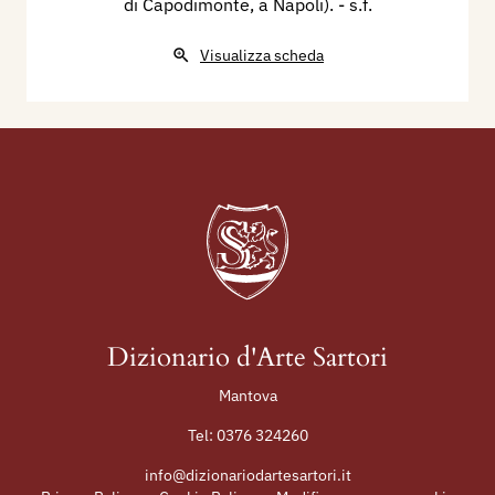
di Capodimonte, a Napoli).
- s.f.
Visualizza scheda
Dizionario d'Arte Sartori
Mantova
Tel:
0376 324260
info@dizionariodartesartori.it