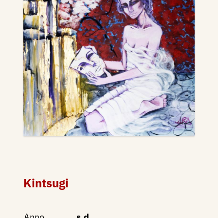
Kintsugi
Anno
s.d.