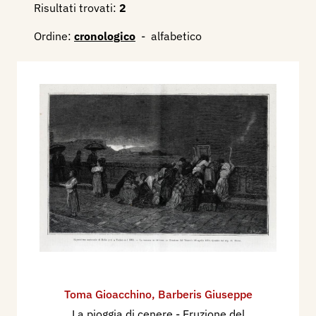
Risultati trovati:
2
Ordine:
cronologico
-
alfabetico
Toma Gioacchino
,
Barberis Giuseppe
La pioggia di cenere - Eruzione del