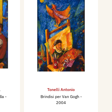
Tonelli Antonio
-
lla
-
Brindisi per Van Gogh
-
2004