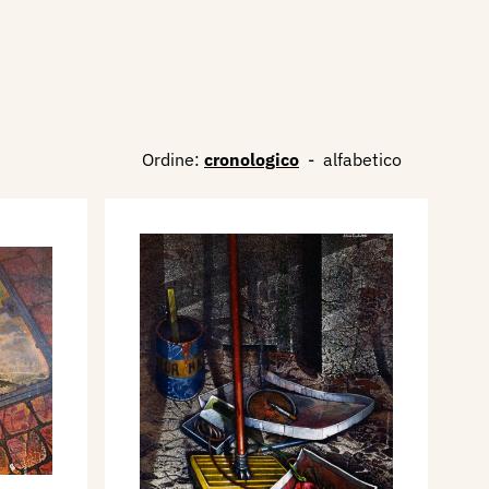
Ordine:
cronologico
-
alfabetico