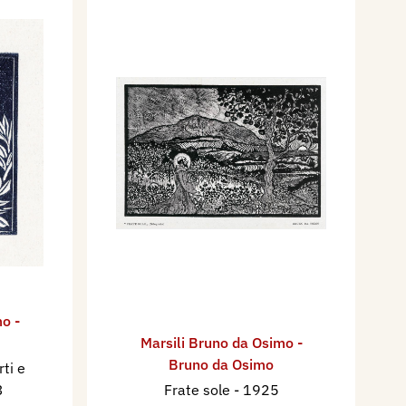
o -
Marsili Bruno da Osimo -
Bruno da Osimo
ti e
3
Frate sole
- 1925