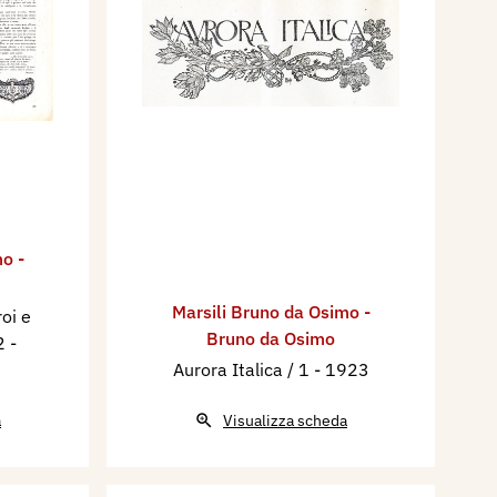
o -
Marsili Bruno da Osimo -
oi e
Bruno da Osimo
 2
-
Aurora Italica / 1
- 1923
a
Visualizza scheda