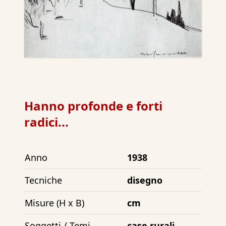
Hanno profonde e forti
radici...
Anno
1938
Tecniche
disegno
Misure (H x B)
cm
Soggetti / Temi
case rurali