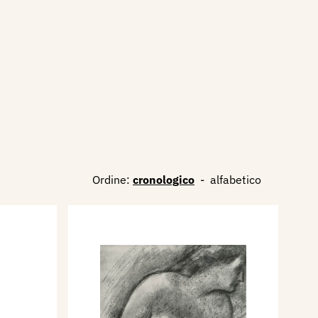
Ordine:
cronologico
-
alfabetico