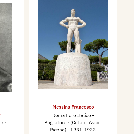
Messina Francesco
o
Roma Foro Italico -
are
-
Pugilatore - (Città di Ascoli
Piceno)
- 1931-1933