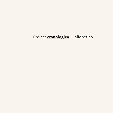
Ordine:
cronologico
-
alfabetico