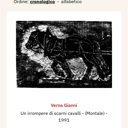
Ordine:
cronologico
-
alfabetico
Verna Gianni
Un irrompere di scarni cavalli - (Montale)
-
1991