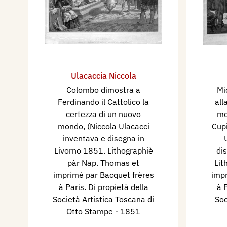
Ulacaccia Niccola
Colombo dimostra a
Mi
Ferdinando il Cattolico la
all
certezza di un nuovo
mo
mondo, (Niccola Ulacacci
Cupi
inventava e disegna in
Livorno 1851. Lithographiè
di
pàr Nap. Thomas et
Lit
imprimè par Bacquet frères
impr
à Paris. Di propietà della
à P
Società Artistica Toscana di
Soc
Otto Stampe
- 1851