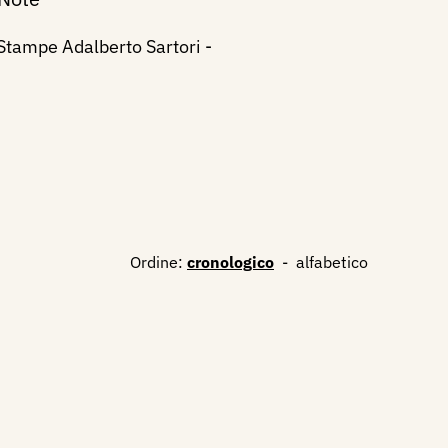
Stampe Adalberto Sartori -
Ordine:
cronologico
-
alfabetico