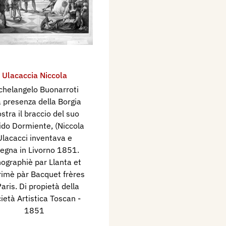
Ulacaccia Niccola
chelangelo Buonarroti
a presenza della Borgia
stra il braccio del suo
do Dormiente, (Niccola
Ulacacci inventava e
segna in Livorno 1851.
hographiè par Llanta et
imè pàr Bacquet frères
aris. Di propietà della
ietà Artistica Toscan
-
1851