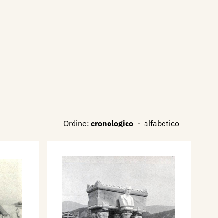
Ordine:
cronologico
-
alfabetico