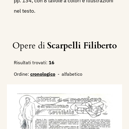
pp. 134, con 8 tavole a colori e illustrazioni
nel testo.
Opere di
Scarpelli Filiberto
Risultati trovati:
16
Ordine:
cronologico
-
alfabetico