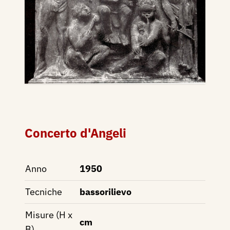
Concerto d'Angeli
Anno
1950
Tecniche
bassorilievo
Misure (H x
cm
B)