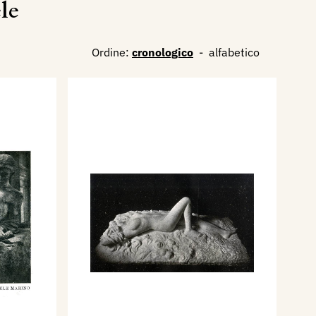
le
Ordine:
cronologico
-
alfabetico