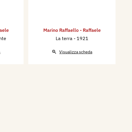
faele
Marino Raffaello - Raffaele
nte
La terra
- 1921
a
Visualizza scheda