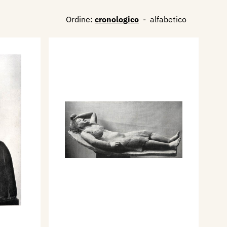
Ordine:
cronologico
-
alfabetico