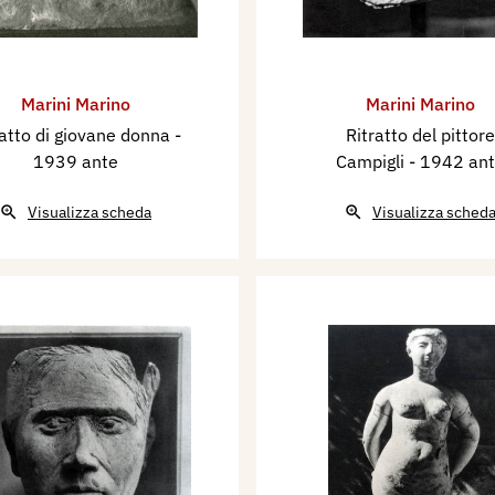
Marini Marino
Marini Marino
ratto di giovane donna
-
Ritratto del pittore
1939 ante
Campigli
- 1942 an
Visualizza scheda
Visualizza sched