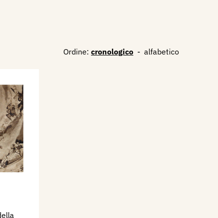
Ordine:
cronologico
-
alfabetico
della