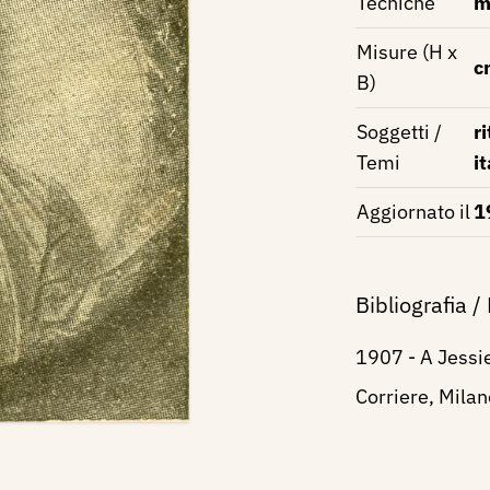
Tecniche
m
Misure (H x
c
B)
Soggetti /
ri
Temi
i
Aggiornato il
1
Bibliografia /
1907 - A Jessi
Corriere, Milano