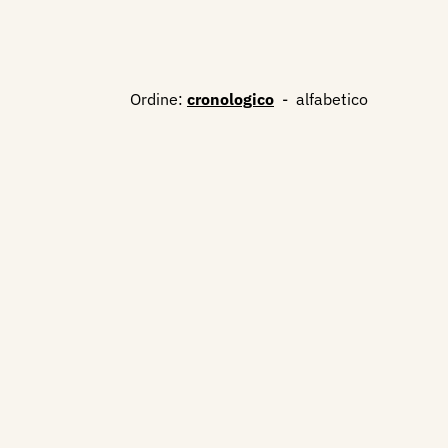
Ordine:
cronologico
-
alfabetico