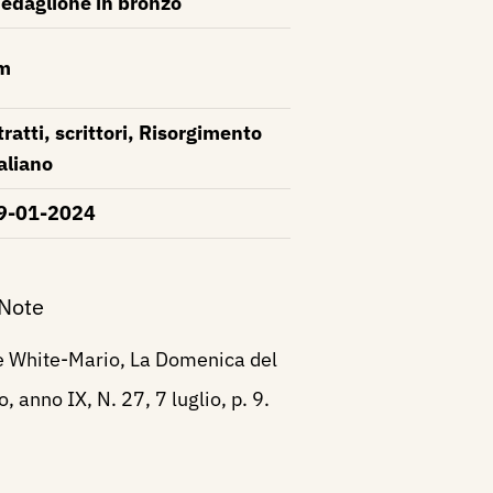
edaglione in bronzo
m
tratti, scrittori, Risorgimento
taliano
9-01-2024
 Note
e White-Mario, La Domenica del
, anno IX, N. 27, 7 luglio, p. 9.