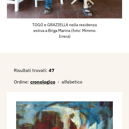
Reggiani.
Contatti:
E-mail:
togoe@libero.it
TOGO e GRAZIELLA nella residenza
estiva a Briga Marina (foto: Mimmo
Sito Internet:
www.togopittore.it
Irrera)
Sue incisioni sono inserite nella Raccolta delle
Stampe Adalberto Sartori di Mantova,
Sito internet:
www.raccoltastampesartori.it
Risultati trovati:
47
Bibliografia
:
Ordine:
cronologico
-
alfabetico
1985 - Paolo Bellini, Storia dell’incisione
moderna, Bergamo, Minerva Italica, p. 511.
1995 - Togo, incisioni, con una testimonianza di
Vincenzo Consolo. catalogo mostra, Milano,
Studio d’Arte Grafica.