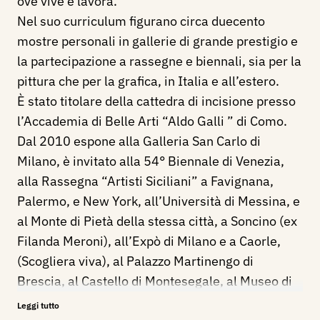
ove vive e lavora.
Nel suo curriculum figurano circa duecento
mostre personali in gallerie di grande prestigio e
la partecipazione a rassegne e biennali, sia per la
pittura che per la grafica, in Italia e all’estero.
È stato titolare della cattedra di incisione presso
l’Accademia di Belle Arti “Aldo Galli ” di Como.
Dal 2010 espone alla Galleria San Carlo di
Milano, è invitato alla 54° Biennale di Venezia,
alla Rassegna “Artisti Siciliani” a Favignana,
Palermo, e New York, all’Università di Messina, e
al Monte di Pietà della stessa città, a Soncino (ex
Filanda Meroni), all’Expò di Milano e a Caorle,
(Scogliera viva), al Palazzo Martinengo di
Brescia, al Castello di Montesegale, al Museo di
Gibellina, ad Agen (Francia), ancora alla Galleria
Leggi tutto