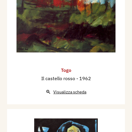
2001 - Museo della Grafica del Comune di
Ostiglia, a cura di Adalberto Sartori, catalogo
mostra, Mantova, Arianna Sartori Editore, pp. 96,
97, 123.
2003 - Autoritratto... con modella, a cura di
Adalberto Sartori, presentazione di Gianfranco
Bruno, Mantova, Arianna Sartori Editore, pp.
92/93.
2005 - La vite, l’uva, il vino nell’arte
Togo
contemporanea, a cura di Adalberto Sartori,
Il castello rosso
- 1962
presentazione di Maurizio Scudiero, catalogo
mostra, Mantova, Arianna Sartori Editore, pp.nn.
Visualizza scheda
2006 - Arianna Sartori, a cura di, Il vino inciso, La
vite, l’uva, il vino. Prima raccolta - 2006,
Mantova, Centro Studi Sartori per la Grafica,
pp.nn.