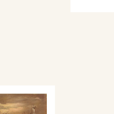
ondiale rientra in Italia
ale e come tale
o, viene tenuto
ve realizza numerosi
giovane e bellissima,
iglia primogenita Pia,
a. In seguito nascono
re divisa in quattro
sordi al periodo
al 1908 allo scoppio
rzo periodo dalla fine
la Seconda Guerra
do dopoguerra alla