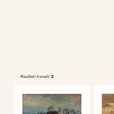
pubblico nordico.
Allo scoppio della I Guerra M
dove è arruolato come uffici
combatte sul Carso. Catturat
prigioniero a Marchtrenk, do
dipinti.
Nel 1921 sposa Irene Stori, 
che, negli anni insieme alla f
sarà la sua modella preferit
altri due figli: Lia e Dante.
Risultati trovati:
2
La sua vita artistica può esse
periodi fondamentali: dagli e
romano, il periodo tedesco d
della I Guerra Mondiale, il te
della Prima allo scoppio del
Mondiale ed infine dal secon