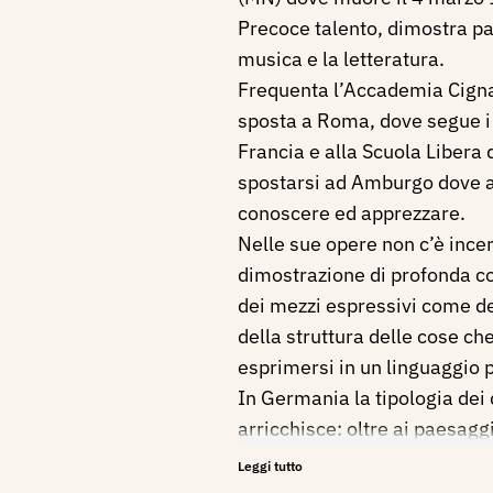
Precoce talento, dimostra pas
musica e la letteratura.
Frequenta l’Accademia Cignar
sposta a Roma, dove segue i 
Francia e alla Scuola Libera 
spostarsi ad Amburgo dove ap
conoscere ed apprezzare.
Nelle sue opere non c’è ince
dimostrazione di profonda 
dei mezzi espressivi come d
della struttura delle cose che
esprimersi in un linguaggio 
In Germania la tipologia dei q
arricchisce: oltre ai paesaggi 
Spelta inserisce le allegorie 
Leggi tutto
caratterizzano e che piaccio