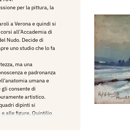
sione per la pittura, la
oli a Verona e quindi si
corsi all’Accademia di
del Nudo. Decide di
re uno studio che lo fa
rtezza, ma una
conoscenza e padronanza
ell’anatomia umana e
 gli consente di
puramente artistico.
uadri dipinti si
e alle figure, Quintilio
che a lungo lo
no particolarmente al