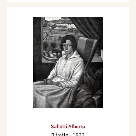
guerra segnavano nella sua attività una sosta che
doveva permettere al giovane artista soldato le
prime riflessioni, i primi dubbi, i primi
interrogativi. Al ritorno dalla guerra il pittore
reagiva a se stesso. Nel timore di farsi
soverchiare dal vero obbiettivo, nel timore di
farsi schiavo dei modelli, egli doveva essere
portato naturalmente all’astrazione. In quegli
anni Alberto Salietti lavora a memoria. Crede di
esser libero con se stesso. Cerca uno stile e
crede di averlo trovato. Nella sua memoria il vero
si adatta ai ritmi di una composizione e ai
rapporti di una colorazione astratti. La sua pittura
può sembrare si avvantaggi da tutti gli apporti del
cerebralismo; ma rinuncia ai suoi valori effettivi.
Salietti Alberto
Invece che proseguire alla conquista di uno stile,
Ritratto
- 1922