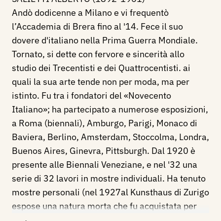
Andò dodicenne a Milano e vi frequentò
l’Accademia di Brera fino al '14. Fece il suo
dovere d'italiano nella Prima Guerra Mondiale.
Tornato, si dette con fervore e sincerità allo
studio dei Trecentisti e dei Quattrocentisti. ai
quali la sua arte tende non per moda, ma per
istinto. Fu tra i fondatori del «Novecento
Italiano»; ha partecipato a numerose esposizioni,
a Roma (biennali), Amburgo, Parigi, Monaco di
Baviera, Berlino, Amsterdam, Stoccolma, Londra,
Buenos Aires, Ginevra, Pittsburgh. Dal 1920 è
presente alle Biennali Veneziane, e nel '32 una
serie di 32 lavori in mostre individuali. Ha tenuto
mostre personali (nel 1927al Kunsthaus di Zurigo
espose una natura morta che fu acquistata per
quella Galleria d'Arte Moderna). Nel '39 ha