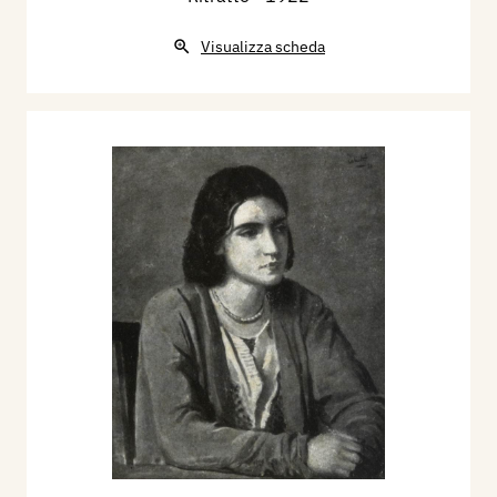
il pittore si sofferma alla tappa della stilizzazione.
Visualizza scheda
Gli sembra, con questo, di obbedire al
suggerimento dei primitivi e dei maestri del
Quattrocento, dalle cui opere egli ha tratto sino a
quel momento più i consigli interpretativi che
quelli creativi. La sua pittura è suggestiva,
raffinata da toni, sapiente di grafia, ma senza
essenzialità, e tende all’ illustrativo. Certi valori
elegiaci, che si noteranno più tardi tradotti in una
virtù di accordi cromatici, sono ancora detti
attraverso il tono narrativo del soggetto.
Un pittore di solido istinto come il Salietti non
poteva fermarsi a questo. La natura reclamava
un suo palpito diretto e cordiale. In vari anni, tra
il 1919 e il 1927, egli a volta a volta, si allontana
dal vero e gli si riaccosta. Ritorni alla realtà