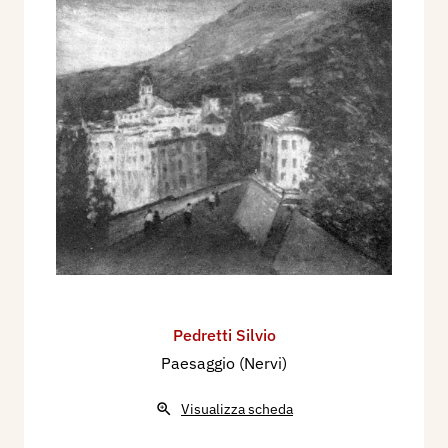
Mantova, dal 15 al 30 ottobre, con sette dipinti:
Scogli sul mare
,
Passeggiata
,
Il parco
,
Attesa
,
Il
ponte romano
,
Buon bagno
,
Al “Bergamin”
.
Nel Palazzo della Ragione di Mantova, dall’8 al
29 ottobre 1950, interviene alla III Mostra
Provinciale d’Arti Figurative, organizzata dagli
Indipendenti, con i dipinti:
Barche in secca
,
Paesaggio rivierasco
,
Ruderi a S. Fruttuoso
,
Paesaggio ligure
,
Piante secolari
,
Golfo Ligure
(Nervi)
.
L’artista muore l’11 ottobre 1950. Sulla
Cittadella, Giglioli scrive: “Di Silvio Pedretti,
Pedretti Silvio
venuto a mancare proprio alcuni giorni dopo
Paesaggio (Nervi)
l’inaugurazione della Mostra, ben sei quadri a
olio riflettono in visioni marine e in paesaggi il
Visualizza scheda
senso d’Arte e l’ispirazione che possedeva