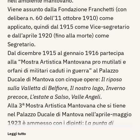
nell’ambiente mantovano.
Viene assunto dalla Fondazione Franchetti (con
delibera n. 60 dell’11 ottobre 1910) come
applicato, quindi dal 1915 come Vice-segretario
e dall’aprile 1920 (fino alla morte) come
Segretario.
Dal dicembre 1915 al gennaio 1916 partecipa
alla “Mostra Artistica Mantovana pro mutilati e
orfani di militari caduti in guerra” al Palazzo
Ducale di Mantova con cinque opere:
Il riposo
sulla Valletta di Belfiore
,
Il nostro lago
,
Inverno
precoce
,
L’estate a Salso
,
Valle Angeli
.
a
Alla 3
Mostra Artistica Mantovana che si tiene
nel Palazzo Ducale di Mantova nell’aprile-maggio
1923 è ammesso con i dipinti:
La punta di
Manerba
,
Alle grotte di Catullo
,
L’erta salita
,
Lo
Leggi tutto