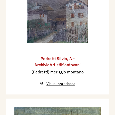
della VI Settimana Mantovana, alla V Mostra
Sindacale Provinciale di Mantova nel Palazzo Te,
con due opere:
La casa bleau
e
La chiesetta in
montagna
.
Nel 1937, dal 12 al 19 settembre, alla Mostra
Sindacale degli Artisti Mantovani tenutasi in
occasione della VII Settimana mantovana al
Palazzo Ducale di Mantova espone cinque opere.
Partecipa, dal 14 maggio al 30 giugno 1939, alla
Pedretti Silvio
,
A -
“Mostra dei Pittori, Scultori e Incisori Mantovani
ArchivioArtistiMantovani
’800 e ’900” al Palazzo Te di Mantova con le
(Pedretti) Meriggio montano
opere
Ultimo sole
e
Glicini
.
Visualizza scheda
Nel maggio-giugno 1941, prende parte alla VIII
Mostra sindacale degli artisti mantovani con tre
dipinti:
Ultime luci
,
Laghetto montano
e
Chiesetta
al monte
.