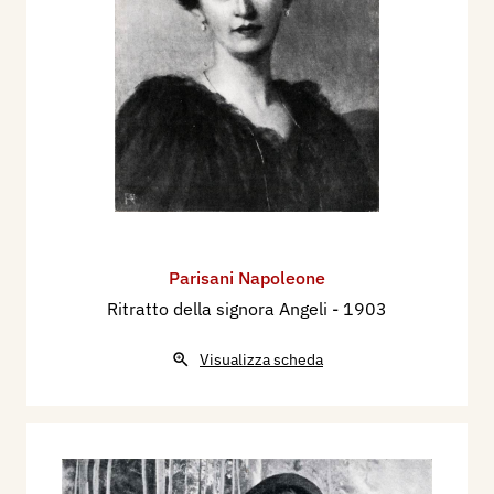
Sapori, L'88.a Mostra degli amatori e cultori di
Belle Arti in Roma, L'Illustrazione Italiana,
Milano, n. 19, 11 maggio, pp. 482/483.
1996 - La Biennale di Venezia. Le Esposizioni
Internazionali d’Arte 1895-1995, Venezia,
Electa, p. 566
Parisani Napoleone
Ritratto della signora Angeli
- 1903
Visualizza scheda