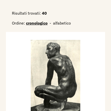
Disegno e dell’Incisione contemporanea”,
Palazzo Comunale Salone Auditorium a Forlì.
Risultati trovati:
40
Nel 1954 figura alla “Italian America exchange
Ordine:
cronologico
-
alfabetico
exhibition - mostra itinerante negli Stati Uniti,
(Washington, Library of Congress - New York,
Metropolitan Museum of Art - San Francisco, M.
H. De Young Museum - Pasadena, Pasadena Art
Museum - Detroi, Detroit Institute of Art -
Pittisburgh, Carnegi Institut - East Lansing,
Michigan State College - Rockland, Farnsworth
Library and Museum).
Nel 1955 figura alla “Mostra Nazionale
dell’Incisione contemporanea italiana”, a Palazzo
Ducale, a Venezia.
Nel 1956 figura alla Mostra “A gravura italiana
contemporanea”, Parco Ibirapnera, Palazzo