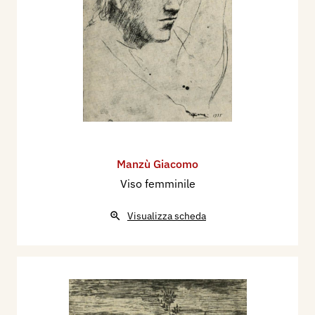
Cominciai nel 1930 a frequentare Milano.
Conobbi i migliori giovani. Nello stesso anno fu
fatta un’esposizione nella Galleria Milano ed io
ero lo scultore del gruppo. Esposi così le mie
prime sculture colorate e i disegni.
Tornai a Bergamo per la morte di un mio fratello
frate, che fu seguito da mio padre a poche
settimane di distanza.
Manzù Giacomo
Tornato a Milano, nel 1932 incominciai, chiamato
Viso femminile
da Padre Gemelli, i lavori per l’Università
Cattolica. Vi feci quattro bassorilievi in stucco e
Visualizza scheda
quattro in granito per la Cripta della Cappella e
una statua dell’Immacolata per l’ingresso del
nuovo Pensionato.
Poi un’altra mostra in gruppo, nella Galleria del
Milione.