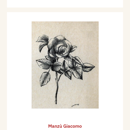
1989 - Pier Carlo Santini, Aspetti della scultura
contemporanea 1900-1989, Bologna,Grafis, pp.
86, 87;
1990 - Simona Orlandini, Annuario della Grafica
in Italia n. 20. Milano, Mondadori, pp. 22/24.
1993 - Manzù, testi di Giulio Carlo Argan, Cesare
Brandi, Poleschi Arte Forte dei Marmi, pp. 70.
1993 - Il sentimento delle cose, un percorso
della grafica italiana contemporanea, a cura di
Mauro Corradini, catalogo mostra, Comune di
Verolanuova, pp. 26/27.
1995 - Omaggio a Manzù, presentazione di Mario
Ursino, catalogo mostra, Ischia Castello
Aragonese, Soc. Poligrafica d'Arte classica e
Contemporanea, Roma. pp. 96.
Manzù Giacomo
1996 - Giacomo Manzù, testo di Enrico Crispolti,