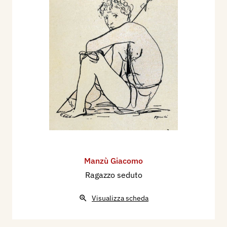
moderna, Roma, Libreria dello Stato.
1955 - Luigi Servolini, Dizionario Illustrato degli
incisori italiani moderni e contemporanei,
Milano, Gorlich, p. 472, 473, 474;
1961 - Mostra di Grafica Italiana Contemporanea
dalla Collezione di Paolo Cesarini, catalogo
mostra, Pinacoteca Nazionale di Siena, p. 17, 18.
1963 - V biennale dell’incisione italiana
contemporanea, catalogo a cura di Giorgio
Trentin, Venezia, p. 60, tav. 60.
1964 - Carlo L. Ragghianti, pres., L’opera grafica
Manzù Giacomo
di Giacomo Manzù dal 1929 al 1964, catalogo
Ragazzo seduto
mostra Roma, Galleria La nuova Pesa, novembre;
1965 - VI biennale dell’incisione italiana
Visualizza scheda
contemporanea, catalogo a cura di Giorgio
Trentin, Venezia, p. 77/78, 158, tav. 85, 39.