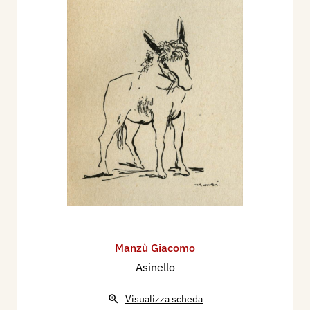
Mercato dell’incisione antica e contemporanea,
catalogo mostra, Padova, Galleria 1+1, pp. 122.
1979 - III Biennale dell’Incisione Italiana, Rotary
Club Cittadella, pp. 71, 173 ill.
1982 - Catalogo della Grafica Italiana n. 12.
Milano, Mondadori, p. 119/120.
1983 - Catalogo della Grafica Italiana n. 13.
Milano, Mondadori, p. 134/135.
1984 - Omaggio a Manzù, edito da XXé Siècle -
Parigi, a cura di Guido e Giorgio Guastalla,
Graphis Arte, Livorno, pp. 160.
1985 - Paolo Bellini, Storia dell’incisione
Manzù Giacomo
moderna, Bergamo, Minerva Italica, p. 466
Asinello
1988 - I° Biennale Nazionale di Grafica “Alberto
Martini”, 125 artisti italiani, catalogo mostra,
Visualizza scheda
Oderzo, pp.nn.