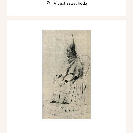
Visualizza scheda
formaggi
) a Sevino, nel bergamasco. Manzù
attaccò a lavorare, volava di gioia su per il palco.
In capo a un anno aveva portato a termine un
fregio a encausto di soggetto georgico. Arrivò
Andreani con la famiglia. Guardò e cominciò a
ridere. Rideva la moglie, i figli, la servitù. Rideva
anche Manzù, visto che non c’era da fare altro.
«Per il buon sangue che mi son fatto» disse il
mecenate mettendo in mano a Manzù due fogli di
carta, che Manzù si cacciò in tasca senza
guardare. «Duemila lirone » pensava con brividi
di piacere. Nuovi saluti tra nuovi ringraziamenti,
e quando l’automobile fu abbastanza lontana,
Manzù tirò fuori i biglietti: duecento lire.
- Porca miseria!
Manzù già correva. L’automobile di Andreani