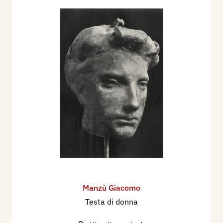
Salone Nuove Terme e Palazzo Perbellini di Acqui
Terme, è rappresentato con l’incisione: Modella
nuda di schiena e pittore, all’esposizione
“L’Incisione in Italia nel XX secolo.
Nel 1999, sue incisioni sono esposte alla mostra:
Un segno lungo un secolo, a cura di Mauro
Corradini, che si tiene a Chiari, presso la
Fondazione Biblioteca Morcelli - Pinacoteca
Repossi.
Dal 7 aprile al 10 giugno 2001 figura alla Mostra
“2000 volte 2000. arte e Idee per la Pace”, che si
nella Villa Ponti di Arona.
A Roma dal 28 novembre 2002 al 2 marzo 2003,
Manzù Giacomo
viene ordinata la mostra: Manzù. L'Uomo e
Testa di donna
l'Artista, a Palazzo Venezia.
Dall' 8 settembre al 20 novembre 2005, si tiene