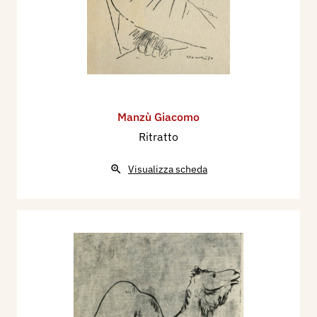
Bibliografia
:
1932 - Giovanni Scheiwiller: Manzù,
Milano,
Hoepli .
1932 - Sandro Bini, Artisti - A.R. Giorgi, Luigi
Grosso, Fiore Tomea, Lorenzo Lorenzetti, Aligi
Sassu, Gian Paolo De Luigi, Giacomo Manzù, Una
Manzù Giacomo
lettera di P. M. Bardi e quarantaquattro
Ritratto
illustrazioni, edizioni Libreria del Milione, Milano,
Visualizza scheda
pp. 117/137.
1937 - Artisti Italiani: Giacomo Manzù. Il
Frontespizio, Firenze, Vallecchi Editore, n. 5
maggio, pp. I/VIII (6 pezzi - 12 disegni).
1939 - Giuseppe Marchiori, La Terza
Quadriennale Romana, Emporium, Bergamo, n. 4
aprile (n. 532), pp. 189/204, ill.
1939 - Premio Bergamo. Mostra Nazionale del