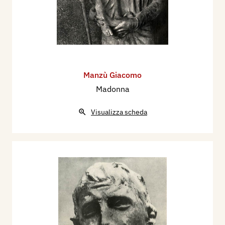
Figura dal 25 aprile al 26 maggio1963 alla V
biennale dell’incisione italiana contemporanea,
che si tiene presso l’Opera Bevilacqua La Masa a
Venezia, dove presenta 2 litografie.
Figura dal 25 aprile al 31 maggio1965 alla VI
Manzù Giacomo
biennale dell’incisione italiana contemporanea,
Madonna
che si tiene presso l’Opera Bevilacqua La Masa a
Venezia, dove presenta 3 acqueforti. nella
Visualizza scheda
Sezione dedicata alla Resistenza espone la
litografia: La madre del partigiano impiccato.
Partecipa dal 1 ottobre al 15 novembre 1966 alla
I Biennale dell’Incisione Italiana, organizzata dal
Rotary Club Cittadella (PD), con l’acquaforte:
Pittore con modella.
Partecipa dal 27 settembre al 9 novembre 1969
alla II Biennale dell’Incisione Italiana,