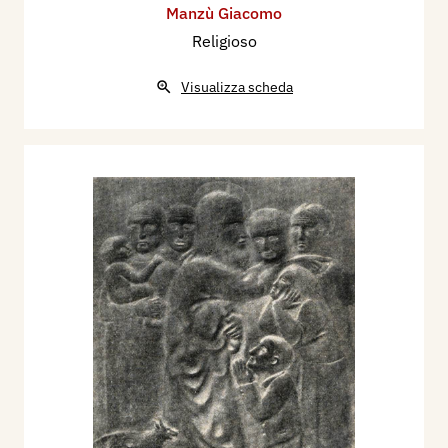
Manzù Giacomo
spariva in capo alla lustra piramide della strada».
Religioso
*
Oltre a Savinio hanno scritto su Giacomo Manzù,
Visualizza scheda
Carlo Carrà, Giovanni Scheiwiller, Piero
Bargellini, Lamberto Vitali, Sandro Bini, Luciano
Ancesci.
Sandro Bini gli dedicò un capitolo nel suo libro:
Artisti, Edizioni Libreria del Milione, Milano,
1932.
Giovanni Scheiwiller gli dedicò uno dei suoi
superbi volumetti: Manzù, Milano, 1932.
*
Manzù ha partecipato alle Mostre sindacali
milanesi 1935, 1936, 1937. È stato presente
nella mostra del Disegno italiano in Svizzera, nel
1934.