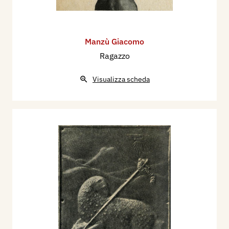
«Sono nato a Bergamo, alla vigilia del Natale
1908, nella parte bassa della città. Mio padre e
mia madre han sempre lavorato per vivere e tirar
Manzù Giacomo
su i numerosi figli, dei quali io son l’ultimo dei
Ragazzo
maschi.
Visualizza scheda
Da piccolo ho aiutato mio padre e alla mattina
presto stavo in un cortile chiuso, e disegnavo sui
muri, con la calce.
A scuola, che frequentai fino alla terza
elementare, disegnavo su tutti i quaderni e non
sentivo altra voglia che quella.
Dopo la terza fui costretto a lavorare e avevo
undici anni.
Mio padre mi portò da una ditta d’intagliatori e ci
restai fino a quindici anni, aiutando i falegnami e i
doratori della ditta.