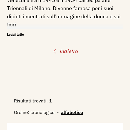
Venezia e tra il 1945 e il 1954 partecipa alle
Triennali di Milano. Divenne famosa per i suoi
dipinti incentrati sull'immagine della donna e sui
fiori.
Leggi tutto
Bibliografia:
1936 - Quinta Mostra Interprovinciale del
indietro
Sindacato Fascista Belle Arti Emilia Romagna,
catalogo mostra, Bologna, novembre - dicembre,
pp. 31, 43, 80 ill.
Risultati trovati:
1
Ordine:
cronologico
-
alfabetico