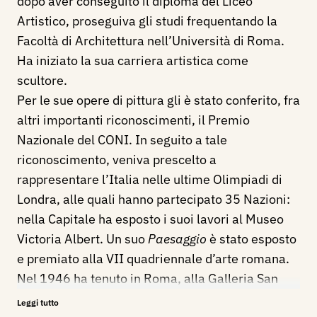
dopo aver conseguito il diploma del Liceo
Artistico, proseguiva gli studi frequentando la
Facoltà di Architettura nell’Università di Roma.
Ha iniziato la sua carriera artistica come
scultore.
Per le sue opere di pittura gli è stato conferito, fra
altri importanti riconoscimenti, il Premio
Nazionale del CONI. In seguito a tale
riconoscimento, veniva prescelto a
rappresentare l’Italia nelle ultime Olimpiadi di
Londra, alle quali hanno partecipato 35 Nazioni:
nella Capitale ha esposto i suoi lavori al Museo
Victoria Albert. Un suo
Paesaggio
è stato esposto
e premiato alla VII quadriennale d’arte romana.
Nel 1946 ha tenuto in Roma, alla Galleria San
Marco, la sua prima «personale» alla quale sono
Leggi tutto