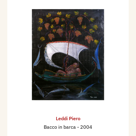
Mostre personali recenti
2004 - Opera incisa, Fondazione Biblioteca
Morcelli-Pinacoteca Repossi, Chiari (BS).
2006 - Emigranti. Omaggio a Pellizza da Volpedo,
Volpedo (AL).
2007 - Dipinti e disegni, Sala Pagano, Voghera.
2008 - Tra sperimentazione e figurazione.
Acqueforti - acquetinte, Gabinetto delle stampe,
Palazzo Cuttica, Alessandria.
2009 - Omaggio a Bertoldo. Sculture, Palazzo
comunale, Retorbido e Galleria Antica Rus’,
Rivanazzano Terme.
Leddi Piero
2009 - Anatomie, Spazio-Laboratorio Hajech-
Bacco in barca
- 2004
Liceo Artistico Statale di Brera, Milano.