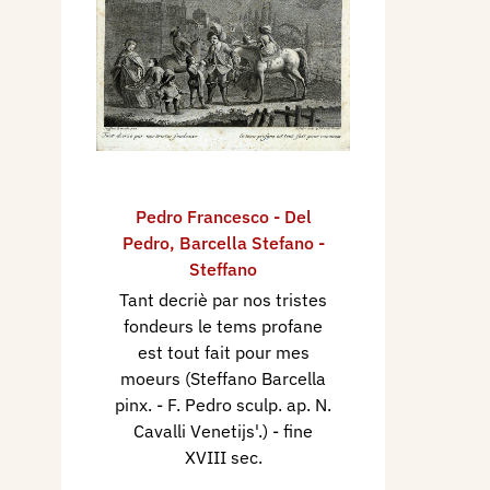
mitologiche e di soggetti tra
Kaufmann e in generale dalla
Venezia nel 1806.
Pedro Francesco - Del
Pedro
,
Barcella Stefano -
Steffano
Tant decriè par nos tristes
fondeurs le tems profane
est tout fait pour mes
moeurs (Steffano Barcella
pinx. - F. Pedro sculp. ap. N.
Cavalli Venetijs'.)
- fine
XVIII sec.