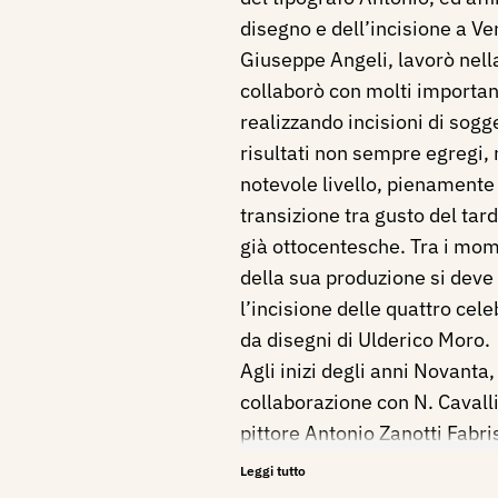
disegno e dell’incisione a V
Giuseppe Angeli, lavorò nell
collaborò con molti important
realizzando incisioni di sogg
risultati non sempre egregi,
notevole livello, pienamente 
transizione tra gusto del ta
già ottocentesche. Tra i mome
della sua produzione si deve
l’incisione delle quattro cele
da disegni di Ulderico Moro.
Agli inizi degli anni Novanta,
collaborazione con N. Cavalli
pittore Antonio Zanotti Fabri
Serie di stampe in rame cavat
Leggi tutto
Paolo Veronese, Tintoretto, 