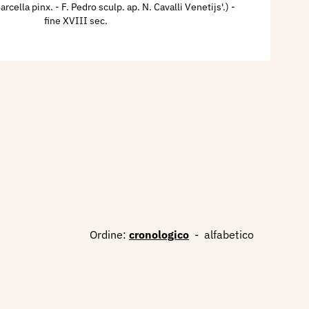
cella pinx. - F. Pedro sculp. ap. N. Cavalli Venetijs'.)
-
fine XVIII sec.
Ordine:
cronologico
-
alfabetico