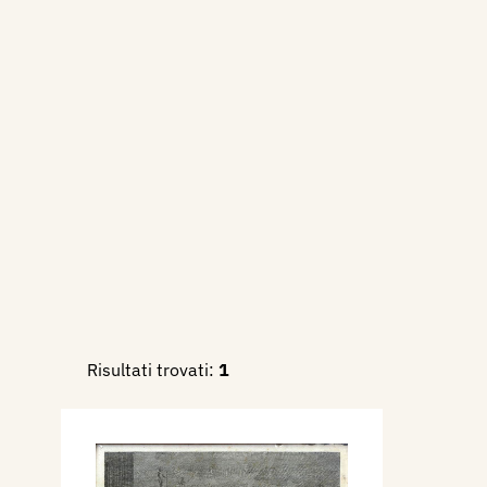
che si proponeva di riprodurre
adornavano le sale del palaz
Biblioteca Marciana, ma che 
1794, dopo che le prime tavo
accolte favorevolmente.
Sempre a Venezia, dal 1796 
Picotti alla serie di incisioni 
Si dedicò anche all’illustrazi
la serie di Ritratti di papi pe
veneziana delle biografie pon
Cesarotti e la collaborazion
di immagini delle Icones an
Risultati trovati:
1
Marco Antonio Caldani, uscite
1801.
Notevoli furono le realizzazio
compimento nella propria bo