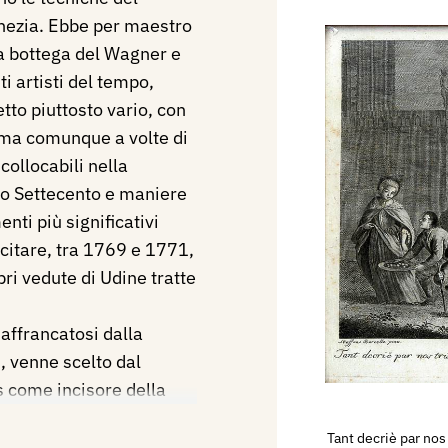
enezia. Ebbe per maestro
a bottega del Wagner e
i artisti del tempo,
etto piuttosto vario, con
 ma comunque a volte di
collocabili nella
rdo Settecento e maniere
nti più significativi
 citare, tra 1769 e 1771,
bri vedute di Udine tratte
 affrancatosi dalla
, venne scelto dal
s come incisore della
e dai quadri di Tiziano,
Tant decriè par nos
Bassano ed altri…
, opera