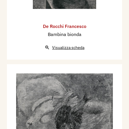
come la lirica del Virgilio «minore», quella di
Shelley e di Pascoli, e come la pittura
dell’Angelico, di Masolino e del Pesello.
«Chi conosce personalmente Francesco De
De Rocchi Francesco
Rocchi, biondo, pallido, alto, sottile, si rende
Bambina bionda
conto quanto la sua pittura gli assomigli anche
Visualizza scheda
fisicamente. Certe analogie biologiche-estetiche
hanno un valore non trascurabile, seppure non
sempre probatorio ».
Poiché Mario Tinti ci aveva sempre parlato di
Francesco De Rocchi con ammirazione; ce lo
aveva fatto conoscere, e aveva insistito perché
fosse presentato ai nostri lettori, dedicando
questo numero al pittore di Cislago, intendiamo
tributare anche un omaggio allo scomparso
critico, cui l’arte moderna italiana e i giovani