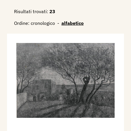
(madreperlaceo) in aprile; e questo stato
interiore trabocca e si effonde come musicale
Risultati trovati:
23
atmosfera in ogni sua tela: ogni forma e colore ne
Ordine:
cronologico
-
alfabetico
sono avvolti, accarezzati, acquistando un sottile
profumo di casta giovinezza: e tutto ciò in
schietta, limpida, genuina pittura.
«I modi pittorici di De Rocchi appartengono alla
tradizione romantica lombarda; ma all’ordito del
chiaroscuro ranzoniano, che già si era rarefatto e
schiarito in Grubicy, il De Rocchi ne ha sostituito
uno fondato sul chiarissimo-chiaro-meno chiaro,
evolvendosi verso gamme sempre più
trasparenti e limpide. Alla poesia del crepuscolo
egli ha sostituito quella dell’aurora. Ha portato
all’aria aperta e nella gran luce il romanticismo
mesto della Scapigliatura e lo ha redento dalla