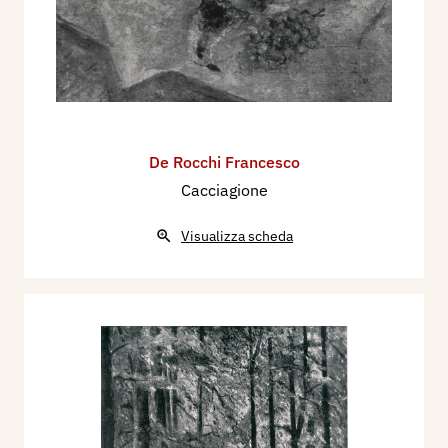
artisti debbono tanto.
Avremmo volentieri parlato di Mario Tinti e della
sua opera in altra parte della rivista, ma abbiamo
poi pensato che certe commemorazioni
comandate dalle sciagure o dal calendario sono
spesso mutili.
De Rocchi Francesco
Meglio, molto meglio, commemorare un critico
Cacciagione
dando posto nella rivista a un artista da lui
stimato e amato, quasi da lui scoperto.
Visualizza scheda
S’egli oggi fosse vivo, sarebbe contento di vedere
Francesco De Rocchi accolto dalla nostra rivista.
Francesco De Rocchi ha esposto alle mostre
italiane organizzate a Vienna, Parigi, Oslo,
Stoccolma, Buenos Aires, Budapest, Monaco e
Berlino.
Nel 1934 gli è stato assegnato il «Premio Ricci»