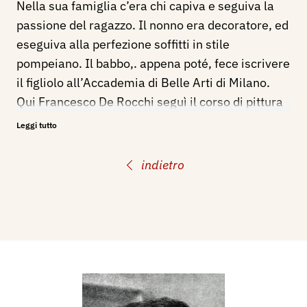
Nella sua famiglia c’era chi capiva e seguiva la
passione del ragazzo. Il nonno era decoratore, ed
eseguiva alla perfezione soffitti in stile
pompeiano. Il babbo,. appena poté, fece iscrivere
il figliolo all’Accademia di Belle Arti di Milano.
Qui Francesco De Rocchi seguì il corso di pittura
sotto la guida di Ambrogio Alciati.
Leggi tutto
Uscito dall’Accademia, si ritirò in famiglia, a
studiare e lavorare per cinque anni. Finalmente,
indietro
nel 1927 espose per la prima volta in Milano, e al
suo quadro intitolato La siesta venne assegnato il
Premio Fornara.
Per dieci anni poi ha lavorato con fede, serietà e
costanza, sempre in seno alla sua famiglia,
presso Cislago.
In questi giorni il pittore è stato colpito da un