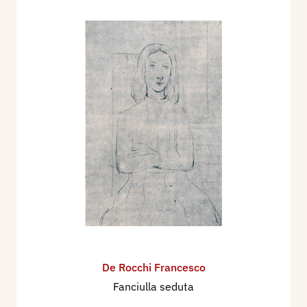
Permanente di Milano con i dipinti: Natura morta,
Venere che si specchia, Figura.
Nel 1934 partecipa alla XIX Esposizione
Biennale Internazionale d'Arte di Venezia, con i
dipinti: Ritratto di mia moglie, Piccolo Santo, Mia
figlia, Comitiva nel bosco, La Madonna della
Selva.
Nel 1936 partecipa alla XX Esposizione Biennale
Internazionale d'Arte di Venezia, con 5 dipinti.
Nel 1938 partecipa alla XXI Esposizione
Biennale Internazionale d'Arte di Venezia, con 11
dipinti.
Nel sett / ott. 1939 partecipa al Premio Bergamo.
Mostra Nazionale del Paesaggio italiano, a
De Rocchi Francesco
Bergamo, nel Palazzo della Ragione, con il
Fanciulla seduta
dipinto: Paesaggio d'Assisi.