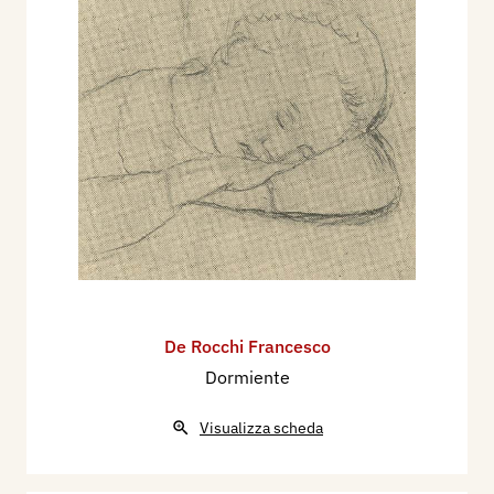
Nel 1928 partecipa alla XVI Esposizione
Internazionale d'Arte della Città di Venezia, con 2
dipinti
Dal 18 novembre al 30 dicembre 1928 partecipa
alla I^ Esposizione del Sindacato Lombardo, il
dipinto La fantesca.
Nel 1930 partecipa alla XVII Esposizione
Internazionale d'Arte della Città di Venezia, con
due dipinti: Sofferenza materna, Bambina
povera.
Nel 1932 partecipa alla XVIII Esposizione
De Rocchi Francesco
Internazionale d'Arte della Città di Venezia, con il
Dormiente
dipinto: Figura del Concerto.
Nel 1933 dall'11 marzo all'11 aprile, partecipa
Visualizza scheda
IV° Mostra d’Arte del Sindacato regionale
Fascista Belle Arti di Lombardia al Palazzo della