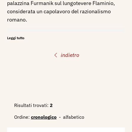
palazzina Furmanik sul lungotevere Flaminio,
considerata un capolavoro del razionalismo
romano.
Bibliografia:
Leggi tutto
1935 - L'esposizione di Bruxelles, Milano, Le vie
del mondo, n. 7 luglio XIII, p. 856.
indietro
Risultati trovati:
2
Ordine:
cronologico
-
alfabetico