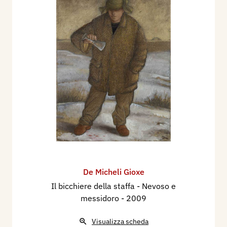
Massimo Guastella
, 2000
Il teatro del sogno
Una semplice scatola di cartone è al centro del
nuovo “ciclo”, che Gioxe De Micheli ha dipinto nel
corso del 2000. Traslochi. In queste tele sono
presenti alcuni degli oggetti simbolo della
personalissima mitologia dell’artista: la
gualdrappa di Guidoriccio, l’ombrello verde, la
gabbietta vuota, il flauto, la mela, la piantina di
erica. Anche il protagonista è lo stesso dei “cicli”
precedenti, Il ritorno di Guidoriccio e I fratelli
della costa. Una figura maschile si sdoppia e si
De Micheli Gioxe
moltiplica in differenti pose svelandoci la natura
Il bicchiere della staffa - Nevoso e
messidoro
- 2009
della scena a cui stiamo assistendo: è il teatro
del sogno, della vita interiore in cui scopriamo
Visualizza scheda