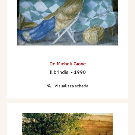
frattempo venivi in giro con me per l’Italia: la
Biennale, le mostre d’arte antica, i musei. […] Il
tuo modo d’esprimerti plasticamente stava
mutando: ad un espressionismo adolescenziale
stava subentrando una ricerca di cultura più
severa, che guardava in particolare al
Quattrocento, sia tedesco che italiano. […]
Adesso stanno per scoccare i tuoi trent’anni. È un
De Micheli Gioxe
traguardo importante per un artista. Tu lavori con
Il brindisi
- 1990
serietà: ogni giorno sei davanti al cavalletto, stai
crescendo su te stesso, approfondendo la tua
Visualizza scheda
visione, affinando i tuoi mezzi. Io no ho consigli
da darti: mi sembra che tu segua la tua strada
con sicurezza. […] Non sei mai stato un ragazzo
prodigio: hai sempre fatto un passo dopo l’altro,
dimostrando nella costanza del lavoro la linea del