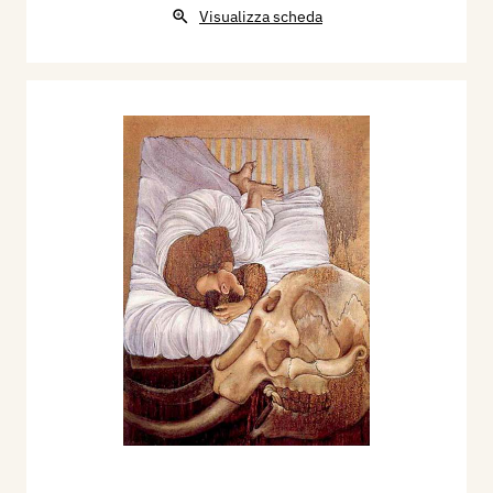
delicatezza, forza e poesia, nella quale sottili
Visualizza scheda
armonie tonali si accompagnano all’evidenza
plasticamente dominata dalla forma; una pittura
depurata che dice una parola viva con le poche
figure, con tagli di particolari, con i simboli
pregnanti; una pittura insomma ascetica, come si
conviene allo spirito contingente e universale
della storia raccontata. […]
Roberto Tassi
, 1973
La figura come simbolo
[…] Gioxe De Micheli è uno di quei giovani rari
che perseguono con lavoro assiduo e puntiglioso
l’obbiettivo di provocare la definizione della
propria personalità. Protagonista della pittura di
De Micheli è la figura umana: una sigla umana,