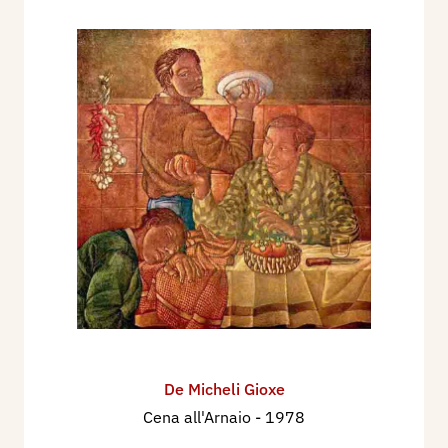
che tortura e devasta oggi il presente e con
quell’arma che parrebbe tutta stile, cifra,
simbolo, esercitazione letteraria, con la tenacia
dell’arte, rovescia il fato, ottiene la sua vittoria a
favore dell’uomo. […]
Elvira Cassa Salvi
, 1968
La forza e la poesia
[…] Il modo in cui De Micheli interpreta la vita e la
morte di Thomas Müntzer si sviluppa secondo
queste linee, che ho appena segnate. Ma
l’elemento più originale e profondo di questa
interpretazione è la semplicità, la chiarezza, la
povertà dell’immagine che vien ridotta alla sua
De Micheli Gioxe
magra essenza: una pittura asciutta, nitida,
Cena all'Arnaio
- 1978
precisa, nella quale convergono realismo e