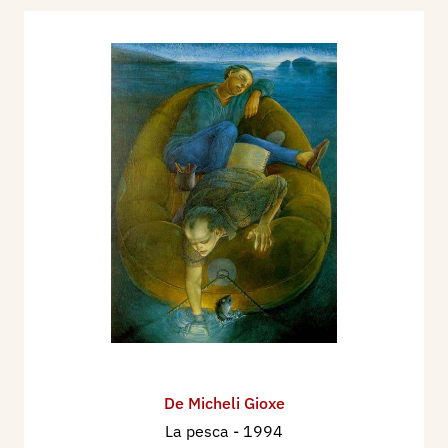
ma profondamente assimilata e vivificata come è
quella di questo pur giovane ma già così maturo e
completo artista, che le sue immagini riescono
sempre a sorprendere, a stupire, a spiazzare.
Non sono molti oggi in Italia, infatti, quelli che,
come lui, sono riusciti a coniugare così
fruttuosamente una linea “umanistica” che dal
passato remoto (l’amore per Luca Signorelli o per
Simone Martini, per Dürer, per Pisanello e così
via) giunge fino a noi per farsi linguaggio e
meditato rigore compositivo e, soprattutto,
profondamente innervato ad una così toccante
metaforicità esistenziale. […]
Giorgio Seveso
, 1983
De Micheli Gioxe
La qualità compositiva
La pesca
- 1994