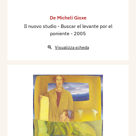
connessione tra il “sentire artistico” e ad suo
“moto e modo del senso persuasivo” di
significare, sia i valori della comunicazione, che
De Micheli Gioxe
quelli della conoscenza, della bellezza,
Il nuovo studio - Buscar el levante por el
poniente
- 2005
dell’armonia e della fantasia. Il tutto si enuncia in
un contesto gnoseologico più penetrante che si
Visualizza scheda
compendia con l’insieme di tutte le
problematiche dagli incerti confini che sono
attinenti alle cose “sensibili”, nel senso che,
esse, come in questo caso il lavavetri, il
venditore di tappeti, la figura materna e gli altri
elementi costitutivi dell’opera, da soli, non
vengono mai assolutizzati perché soggetti a
sensazioni. Lo stimolo che li regge, non è più così
solo la verità assonometrica realistica e
simbolica, ma soprattutto, la poetica creativa…