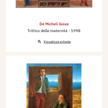
studio sembra testimoniare l’affastellarsi dei
piccoli e grandi eventi quotidiani, l’infinita
ricchezza dei minuti e delle occasioni di una
giornata, che si risolvono nella meditata e
De Micheli Gioxe
perfetta composizione delle tele che emergono
Trittico della maternità
- 1998
dal “caos” proponendo un “centro” dove si
concludono e via via si dipartono gli intrichi del
Visualizza scheda
pensiero e dei sentimenti. […]
Patricia Roaldi
, 1984
Esattezza poetica
Chi conosca il lavoro – già così
sorprendentemente folto di risultati di assoluta
fermezza espressiva – realizzato negli scorsi
anni da questo giovane artista non può non
ricordare come tali elementi fossero già