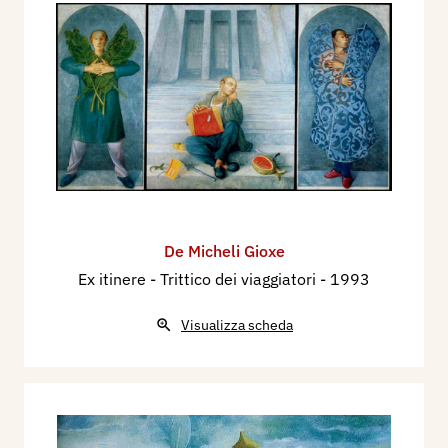
dell’effimero ma a compiere gesti antichi, calmi,
scanditi su un ritmo che allude a grandi
lontananze e a grandi sapienze. La loro presenza
non è mai disorganica all’ambiente in cui si
colloca; il loro habitat è parte della stessa civiltà
totale che anima i volti degli uomini, il respiro
delle piante, l’utilità non mercificata degli
oggetti. […]
Mario Lunetta
, 1979
De Micheli Gioxe
Ex itinere - Trittico dei viaggiatori
- 1993
L’interesse che in particolare suscita Gioxe De
Micheli è per me di ordine stilistico. In che
Visualizza scheda
senso? Nel senso in cui lo stile di un vero artista
si pone sempre come ricerca non formalistica,
bensì di forme specificamente espressive di
contenuto, meglio, di un pensiero dominante.