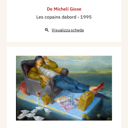
visione più dolcemente allusiva, ma più profonda.
[…]
De Micheli Gioxe
Francesco Porzio
, 1983
Les copains dabord
- 1995
Visualizza scheda
Un’esperienza di vita
[…] Gioxe, negli ultimi anni, è passato a
tematiche più larghe di quelle giovanili, meno
connesse con la condizione storica dell’uomo, e
piuttosto aperte sulla riflessione esistenziale. Il
ciclo attuale passa attraverso il precedente del
“Naturalista”, il cui pezzo culminante è costituito
dalla figura de naturalista morto – o
addormentato? -. Anche qui gioca l’esperienza
personale di vita, una famigliarità con la natura,
gli animali, una predilezione quasi ossessiva nel
circondarsi delle loro tracce e delle loro forme –