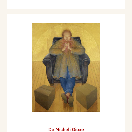
essere noi stessi protagonisti, antagonisti e
spettatori. Eppure qui qualcosa è cambiato: la
valigia che il viaggiatore aveva sempre con sé, in
molti casi è sostituita dalla scatola di cartone. Il
viaggio non è più lo stesso, si è trasformato, è
diventato un trasloco. la scatola è quella in cui
vengono imballati gli oggetti quando si cambia
casa, quando c’è un “cambio di residenza”.[…]
Immersi nel mare con canotti o barchette di carta
i “fratelli della costa” erano o giocavano ai
naufraghi. Con spavalda fierezza andava
all’assalto dell’azzurro del cielo. Ora invece il
personaggio è dentro la scatola; chiuso al suo
interno, si misura con il vuoto, la fragilità, il limite
imposto dalla scatola. […] Prima di cominciare il
nuovo “ciclo” Gioxe De Micheli si è misurato con
De Micheli Gioxe