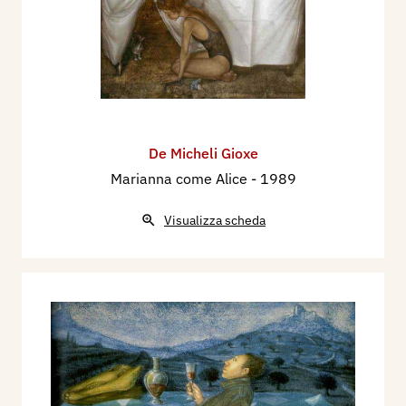
piccola “Corona”, nella tua immaginazione, si era
trasformata in un istrice di tasti arruffati, in un
groviglio palpitante di tentacoli. Ne rimasi
impressionato. La scuola andava di male in
peggio, la tua noia e la tua svogliatezza anziché
diminuire crescevano. Che fare? In fondo la
soluzione era a portata di mano, inutile
De Micheli Gioxe
tormentarsi. Se l’unica cosa che facevi davvero
Marianna come Alice
- 1989
volentieri era il disegnare e il dipingere, al
Visualizza scheda
diavolo, avresti fatto l’artista! Basta con la
scuola, basta con Arturo Graf. Avresti lavorato
con le matite e i pennelli ogni giorno, come del
resto già facevi da tempo. Solo che ora questa
“inclinazione” stava per diventare il tuo
“mestiere”. È così che hai cominciato, ogni
giorno, a lavorare in un breve abbaino. […] Nel