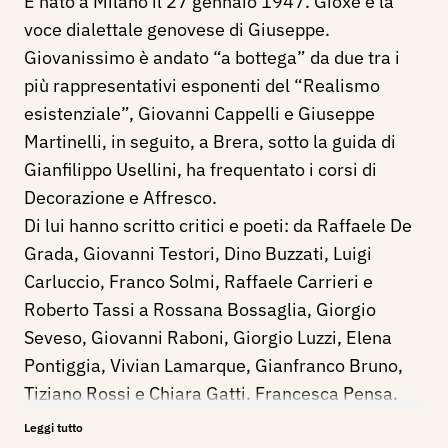
È nato a Milano il 27 gennaio 1947. Gioxe è la
voce dialettale genovese di Giuseppe.
Giovanissimo è andato “a bottega” da due tra i
più rappresentativi esponenti del “Realismo
esistenziale”, Giovanni Cappelli e Giuseppe
Martinelli, in seguito, a Brera, sotto la guida di
Gianfilippo Usellini, ha frequentato i corsi di
Decorazione e Affresco.
Di lui hanno scritto critici e poeti: da Raffaele De
Grada, Giovanni Testori, Dino Buzzati, Luigi
Carluccio, Franco Solmi, Raffaele Carrieri e
Roberto Tassi a Rossana Bossaglia, Giorgio
Seveso, Giovanni Raboni, Giorgio Luzzi, Elena
Pontiggia, Vivian Lamarque, Gianfranco Bruno,
Tiziano Rossi e Chiara Gatti. Francesca Pensa.
Nel 1994 ha realizzato per il Palazzo di Giustizia
Leggi tutto