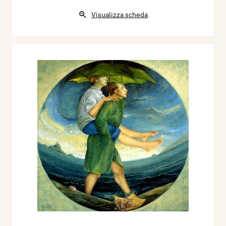
[…] Ora, in quest’ultima serie di dipinti, De
Micheli sembra avere affinato le sue migliori
Visualizza scheda
qualità formali. Prima fra tutte, a nostro parere,
quella compositiva. Virtù rara ed antica, questa
che Gioxe dosa con sapienza, mentre sembra
decantare, in queste ultime opere, una certa qual
crudezza incisiva affilata, del suo stile, in un
impasto sempre magro ed essenziale ma più
morbido, stemperato da una nota di malinconia;
sostenuta, quest’ultima, anche dal dolce accordo
dei toni spenti e dalle colate di pianto che
intridono la tela, la cui trama, secondo una felice
soluzione, diviene essa medesima materia della
pittura. L’impegno morale che ha sempre
pervaso i dipinti di Gioxe De Micheli non è
scomparso. Ora, forse, esce sublimato in una