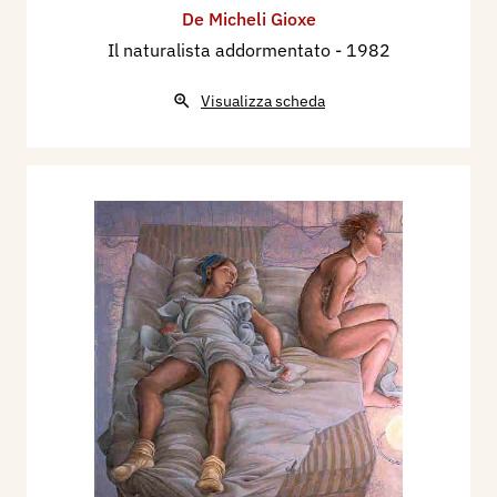
identificata e diversificata dalle attitudini e dai
De Micheli Gioxe
gesti ma sempre aderente a un’immagine
Il naturalista addormentato
- 1982
simbolica generale…[…]
Luigi Carluccio
, 1975
Visualizza scheda
Lettera di Mario De Micheli a Gioxe De Micheli
Caro Gioxe, in realtà, per questa tua mostra di
Ravenna, avrei dovuto scrivere una vera e
propria introduzione. Tale, era la prima idea: il
padre critico sul figlio artista. E, a prima vista,
l’idea funzionava. Ma davanti al foglio bianco,
l’idea mi si è inceppata. Cioè, non mi riusciva di
trovare il “tono” giusto: il desiderio di essere
obbiettivo si risolveva in una forzatura. Allora ho
deciso di scriverti questa lettera “aperta”, senza
preoccupazioni di sorta. É naturale che su di te