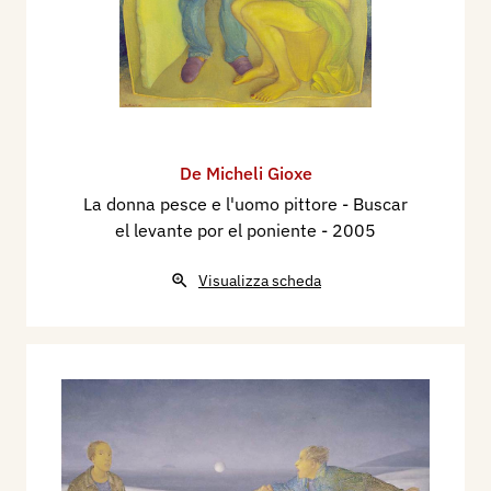
[…]
Renato Valerio
, 1999
La dimensione metafisica dello spazio pittorico
[…] Allora è questo che ci appare nel Polittico
della Maternità? Presenze di straniera gente
De Micheli Gioxe
scampata alla miseria del proprio paese?
La donna pesce e l'uomo pittore - Buscar
Sconosciuti d’altra nazionalità con cui spesso
el levante por el poniente
- 2005
evitiamo finanche il contatto verbale ai semafori
e mai avremmo pensato di ammirare sotto le
Visualizza scheda
rinnovate spoglie di immagini pittoriche? Come
negare l’evidenza? Loro sono lì, sulle tele! Figure
dignitose dal celato pathos. Restano immobili,
mute, trattengono il respiro perché questo loro
straordinario, irripetibile momento di visibilità
non si consumi agli occhi di chi guarda ma si