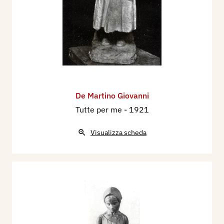
maggio-ottobre, p. 44, 45, 46, 85;
1922 - La Fiorentina Primaverile, catalogo
mostra, Firenze, aprile-luglio, p. 82/83.
1922 - XIII Esposizione Internazionale d'Arte
della Città di Venezia, catalogo mostra, p. 25.
1924 - XIV Esposizione Internazionale d'Arte
della Città di Venezia, catalogo mostra, p. 63.
De Martino Giovanni
1924 - Edoardo Pansini, XIV Biennale Veneziana,
Tutte per me
- 1921
Cimento, Anno IV, p. 27.
1925 - Fratelli bastardi (bronzo) Giovanni De
Visualizza scheda
Martino, XIV Biennale veneziana, Napoli,
Cimento, Anno V, p. 113 ill.
1930 - XVII Esposizione Internazionale d'Arte
della Città di Venezia, catalogo mostra, p. 137.
1930 - Alberto Zajotti, L’Arte Italiana alla XVII
Biennale di Venezia, Ospitalità Italiana, Milano,