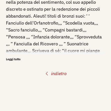
nella potenza del sentimento, col suo appello
discreto e ostinato per la redenzione dei piccoli
abbandonati. Aleuti! titoli di bronzi suoi: ‘ ‘
Fanciullo dell’Orfanotrofio,,, “Scodella vuota,,,
“Sacro fanciullo,,, “Compagni bastardi,,,
“Pensosa ,,, “Infanzia dolorante,,, “Sprovveduta
,,, “ Fanciulla del Ricovero ,,, “ Suonatrice
ambulante,,. Scriveva di sé: “il cuore mi piange
come la mia scultura...,,. Vittorio Pica non mancò
Leggi tutto
mai d’invitarlo alle “Biennali,, veneziane.
Giovanni De Martino visse nella più strenua
indietro
povertà e si spense senza famiglia, solo solo, in
uno stanzone squallido scarsamente illuminato
dal cielo e dal mare di Posillipo.
Partecipa ad importanti esposizioni a Napoli,
Parigi, San Pietroburgo, Roma, Londra, Venezia,