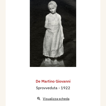
1960 - Esposizione Anti Biennale Partenopea,
catalogo biografico della Mostra Nazionale,
Napoli, Circolo Calabrese, novembre - dicembre,
p. 134, DA FARE
1994 - Vincenzo Vicario, Gli scultori italiani, Dal
neoclassico al liberty, seconda edizione, volume
primo, Lodi, Il Pomerio, pp. 404/405
2003 - Alfonso Panzetta, Nuovo Dizionario degli
Scultori Italiani dell’ottocento e del primo
novecento, volume I, A-L, Adarte, p. 313
De Martino Giovanni
Sprovveduta
- 1922
Visualizza scheda