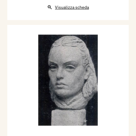
della Città di Venezia, catalogo mostra, p. 165.
Visualizza scheda
1934 - XIX Esposizione Biennale Internazionale
d'Arte di Venezia, catalogo mostra, p. 182.
1935 - Umbro Apollonio, Cronache: Fiume - I
bozzetti per il Monumento al Legionario,
Bergamo, Emporium, n. 490, ottobre, p.
224/225.
1937 - Le pavillon Italien. Exposition de Paris
1937, Edité par la Chambre de Commerce
Italienne de Paris, p. 11.
1943 - Artisti siciliani moderni, L'Illustrazione
Italiana, n, 52, 25 dicembre, p. 983.
1949 - Francesco Sapori: Scultura italiana
moderna, Roma, Libreria dello Stato.
1996 - La Biennale di Venezia. Le Esposizioni
Internazionali d’Arte 1895-1995, Venezia,