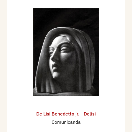
Nel 1934 partecipa alla XIX Esposizione
Internazionale d'Arte della Città di Venezia, con
due sculture: Nuotatrice (Scultura anticorodal), Il
pastore (bronzo).
Nel 1935, a Fiume, partecipa alla mostra dei
Bozzetti del Concorso Nazionale per il
Monumento al Legionario Fiumano.
Nel 1936 partecipa alla XX Esposizione
Internazionale d'Arte della Città di Venezia, con
una scultura.
Per il Padiglione Italiano all'Esposizione di Parigi
1937, esegue la statua simbolica raffigurante "la
Corporazione dell'acqua, gas e luce".
Partecipa nel settembre/ottobre 1937 XV, alla
De Lisi Benedetto jr. - Delisi
Seconda Mostra del Sindacato Nazionale Fascista
Comunicanda
Belle Arti a Napoli, Palazzina Spagnola.