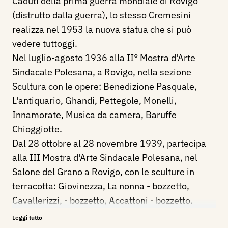
Caduti della prima guerra mondiale di Rovigo
(distrutto dalla guerra), lo stesso Cremesini
realizza nel 1953 la nuova statua che si può
vedere tuttoggi.
Nel luglio-agosto 1936 alla II° Mostra d'Arte
Sindacale Polesana, a Rovigo, nella sezione
Scultura con le opere: Benedizione Pasquale,
L'antiquario, Ghandi, Pettegole, Monelli,
Innamorate, Musica da camera, Baruffe
Chioggiotte.
Dal 28 ottobre al 28 novembre 1939, partecipa
alla III Mostra d'Arte Sindacale Polesana, nel
Salone del Grano a Rovigo, con le sculture in
terracotta: Giovinezza, La nonna - bozzetto,
Cavallerizzi, - bozzetto, Accattoni - bozzetto.
Nel 1950 realizza il busto di Giacomo Matteotti,
Leggi tutto